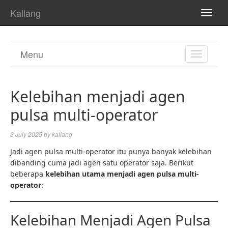
Kallang
TOGG
NAVI
Menu
TOGGL
NAVIGA
Kelebihan menjadi agen
pulsa multi-operator
3 July 2025
by
kallang
Jadi agen pulsa multi-operator itu punya banyak kelebihan
dibanding cuma jadi agen satu operator saja. Berikut
beberapa
kelebihan utama menjadi agen pulsa multi-
operator
:
Kelebihan Menjadi Agen Pulsa